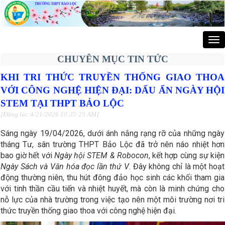
Tog
nav
CHUYÊN MỤC TIN TỨC
KHI TRI THỨC TRUYỀN THỐNG GIAO THOA
VỚI CÔNG NGHỆ HIỆN ĐẠI: DẤU ẤN NGÀY HỘI
STEM TẠI THPT BẢO LỘC
[Đăng lúc:4/21/2026 10:35:23 AM]
Sáng ngày 19/04/2026, dưới ánh nắng rạng rỡ của những ngày
tháng Tư, sân trường THPT Bảo Lộc đã trở nên náo nhiệt hơn
bao giờ hết với
Ngày hội STEM & Robocon
, kết hợp cùng sự kiện
Ngày Sách và Văn hóa đọc lần thứ V
. Đây không chỉ là một hoạt
động thường niên, thu hút đông đảo học sinh các khối tham gia
với tinh thần cầu tiến và nhiệt huyết, mà còn là minh chứng cho
nỗ lực của nhà trường trong việc tạo nên một môi trường nơi tri
thức truyền thống giao thoa với công nghệ hiện đại.