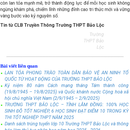
còn lan tỏa mạnh mẽ, trở thành động lực để mỗi học sinh không
ngừng khám phá, chiếm lĩnh những đỉnh cao tri thức mới và vững
vàng bước vào kỷ nguyên số.
Tin
từ CLB Truyền Thông
Trường THPT Bảo Lộc
Trường
THPT Bảo
Lộc
Bài viết liên quan
LAN TỎA PHONG TRÀO TOÀN DÂN BẢO VỆ AN NINH TỔ
QUỐC TỪ HOẠT ĐỘNG CỦA TRƯỜNG THPT BẢO LỘC
Kỷ niệm 80 năm Cách mạng tháng Tám thành công
(19/8/1945 – 19/8/2025) và Quốc khánh nước Cộng hoà xã
hội chủ nghĩa Việt Nam (2/9/1945 – 2/9/2025)
TRƯỜNG THPT BẢO LỘC – TỈNH LÂM ĐỒNG: 100% HỌC
SINH ĐỖ TỐT NGHIỆP, 6 HỌC SINH ĐẠT ĐIỂM 10 TRONG KỲ
THI TỐT NGHIỆP THPT NĂM 2025
Danh sách trúng tuyển lớp 10 Trường THPT Bảo Lộc và thông