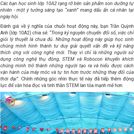
Các bạn học sinh lớp 10A2
rạng rỡ bên sản phẩm son dưỡng tự
nhiên
-
một ý tưởng sáng tạo
“
xanh
”
mang dấu ấn cá nhân tại
ngày hội.
Đánh giá về ý nghĩa của chuỗi hoạt động này, bạn Trần Quỳnh
Anh (lớp 10A2) chia sẻ:
“Trong kỷ nguyên chuyển đổi số, việc chỉ
giỏi lý thuyết là chưa đủ. Những hoạt động này giúp học sinh
chúng mình hình thành tư duy giải quyết vấn đề và kỹ năng
thích ứng với công nghệ mới. Thay vì chỉ là những người sử
dụng công nghệ thụ động, STEM và Robocon khuyến khích
chúng mình trở thành những người tạo ra và hiểu được cách
vận hành của máy móc và tự tin hơn trước những thay đổi của
thời đại”.
Chính những góc nhìn thực tế này đã tiếp thêm động
lực để văn hóa đọc và tinh thần STEM lan tỏa mạnh mẽ hơn.