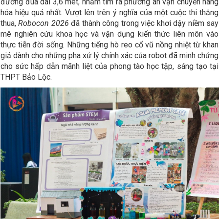
đường đua dài 3,6 mét, nhằm tìm ra phương án vận chuyển hàng
hóa hiệu quả nhất. Vượt lên trên ý nghĩa của một cuộc thi thắng
thua,
Robocon 2026
đã thành công trong việc khơi dậy niềm say
mê nghiên cứu khoa học và vận dụng kiến thức liên môn vào
thực tiễn đời sống. Những tiếng hò reo cổ vũ nồng nhiệt từ khan
giả dành cho những pha xử lý chính xác của robot đã minh chứng
cho sức hấp dẫn mãnh liệt của phong tào học tập, sáng tạo tại
THPT Bảo Lộc.