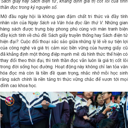
'Sách giấy hay Sách điện tử', khẳng định giá trị cốt lõi của tinh
thần đọc trong kỷ nguyên số.
Mở đầu ngày hội là không gian đậm chất tri thức và đầy tính
nhân văn của
Ngày Sách và Văn hóa đọc lần thứ V
. Những gian
hàng sách được trưng bày phong phú cùng với màn tranh biện
đầy kịch tính về chủ đề: Sách giấy truyền thống hay Sách điện tử
hiện đại?. Cuộc đối thoại sắc sảo giữa những lý lẽ về sự tiện lợi
của công nghệ và giá trị cảm xúc bền vững của hương giấy cũ
đã khẳng định một thông điệp mạnh mẽ: dù hình thức thể hiện có
thay đổi theo thời đại, thì tinh thần đọc vẫn luôn là giá trị cốt lõi
trong đời sống học đường. Hoạt động này không chỉ lan tỏa văn
hóa đọc mà còn là tiền đề quan trọng, nhắc nhở mỗi học sinh
rằng sách chính là nền tảng tri thức vững chắc để vươn tới mọi
đỉnh cao khoa học.