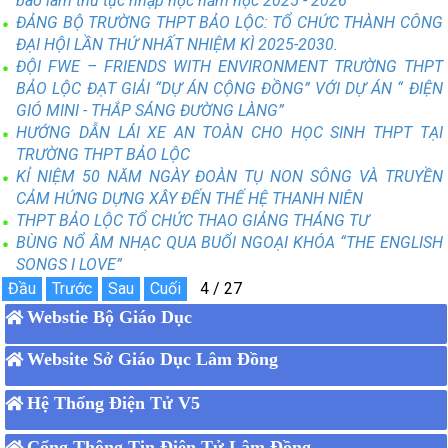
báo làm thủ tục nhập học năm học 2025 - 2026
ĐẢNG BỘ TRƯỜNG THPT BẢO LỘC: TỔ CHỨC THÀNH CÔNG
ĐẠI HỘI LẦN THỨ NHẤT NHIỆM KÌ 2025-2030.
ĐỘI FWE – FRIENDS WITH ENVIRONMENT TRƯỜNG THPT
BẢO LỘC ĐẠT GIẢI “DỰ ÁN CỘNG ĐỒNG” VỚI DỰ ÁN “ ĐIỆN
GIÓ MINI - THẮP SÁNG ĐƯỜNG LÀNG”
HƯỚNG DẪN LÁI XE AN TOÀN CHO HỌC SINH THPT TẠI
TRƯỜNG THPT BẢO LỘC
KỈ NIỆM 50 NĂM NGÀY ĐOÀN TỤ NON SÔNG VÀ TRUYỀN
CẢM HỨNG DỰNG XÂY ĐẾN THẾ HỆ THANH NIÊN
THPT BẢO LỘC TỔ CHỨC THAO GIẢNG THÁNG TƯ
BÙNG NỔ ÂM NHẠC QUA BUỔI NGOẠI KHÓA “THE ENGLISH
SONGS I LOVE”
Webstie Bộ Giáo Dục
Website Sở Giáo Dục Lâm Đồng
Hệ Thống Điện Tử V5
Cổng Thông Tin Điện Tử Lâm Đồng