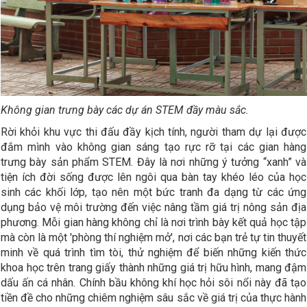
Không gian trưng bày các dự án STEM đầy màu sắc
.
Rời khỏi khu vực thi đấu đầy kịch tính, người tham dự lại được
đắm mình vào không gian sáng tạo rực rỡ tại các gian hàng
trưng bày sản phẩm STEM. Đây là nơi những ý tưởng “xanh” và
tiện ích đời sống được lên ngôi qua bàn tay khéo léo của học
sinh các khối lớp, tạo nên một bức tranh đa dạng từ các ứng
dụng bảo vệ môi trường đến việc nâng tầm giá trị nông sản địa
phương. Mỗi gian hàng không chỉ là nơi trình bày kết quả học tập
mà còn là một 'phòng thí nghiệm mở', nơi các bạn trẻ tự tin thuyết
minh về quá trình tìm tòi, thử nghiệm để biến những kiến thức
khoa học trên trang giấy thành những giá trị hữu hình, mang đậm
dấu ấn cá nhân. Chính bầu không khí học hỏi sôi nổi này đã tạo
tiền đề cho những chiêm nghiệm sâu sắc về giá trị của thực hành