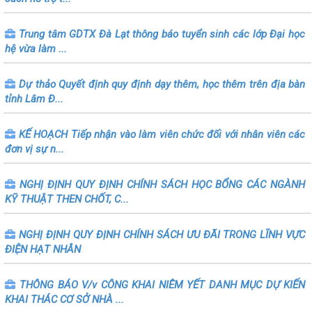
Trung tâm GDTX Đà Lạt thông báo tuyển sinh các lớp Đại học
hệ vừa làm ...
Dự thảo Quyết định quy định dạy thêm, học thêm trên địa bàn
tỉnh Lâm Đ...
KẾ HOẠCH Tiếp nhận vào làm viên chức đối với nhân viên các
đơn vị sự n...
NGHỊ ĐỊNH QUY ĐỊNH CHÍNH SÁCH HỌC BỔNG CÁC NGÀNH
KỸ THUẬT THEN CHỐT, C...
NGHỊ ĐỊNH QUY ĐỊNH CHÍNH SÁCH ƯU ĐÃI TRONG LĨNH VỰC
ĐIỆN HẠT NHÂN
THÔNG BÁO V/v CÔNG KHAI NIÊM YẾT DANH MỤC DỰ KIẾN
KHAI THÁC CƠ SỞ NHÀ ...