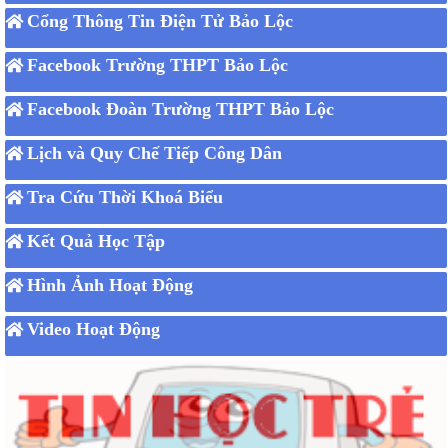
Cổng Thông Tin Điện Tử Bảo Lộc
Facebook Trường THPT Bảo Lộc
Facebook Đoàn Trường THPT Bảo Lộc
Lịch và Quy Chế Tiếp Công Dân
Tra Cứu Thời Khoá Biểu
Kết Quả Học Tập
Hình Ảnh Hoạt Động
Video Hoạt Động