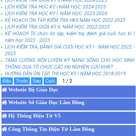
LỊCH KIỂM TRA GIỮA KỲ II NĂM HỌC 2024-2025
LỊCH KIỂM TRA HỌC KỲ I NĂM HỌC: 2024-2025
LỊCH KIỂM TRA HỌC KỲ I. NĂM HỌC: 2023-2024
KẾ HOẠCH ÔN TẬP, KIỂM TRA HKII NĂM HỌC 2022-2023
LỊCH KIỂM TRA GIỮA KỲ II. NĂM HỌC: 2022-2023
KẾ HOẠCH Tổ chức ôn tập, kiểm tra, đánh giá cuối học kì I
năm học 2022 - 2023
LỊCH KIỂM TRA, ĐÁNH GIÁ CUỐI HỌC KỲ I - NĂM HỌC 2022 -
2023
TĂNG CƯỜNG RÈN LUYỆN KỸ NĂNG SỐNG CHO HỌC SINH
THÔNG QUA TỔ CHỨC CÁC HĐ NGHIÊN CỨU KHKT
HƯỚNG DẪN ÔN TẬP, THI HỌC KỲ I NĂM HỌC 2018-2019
Webstie Bộ Giáo Dục
Website Sở Giáo Dục Lâm Đồng
Hệ Thống Điện Tử V5
Cổng Thông Tin Điện Tử Lâm Đồng