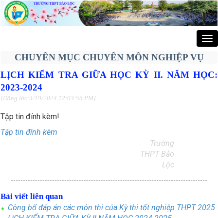
Tog
nav
CHUYÊN MỤC CHUYÊN MÔN NGHIỆP VỤ
LỊCH KIỂM TRA GIỮA HỌC KỲ II. NĂM HỌC:
2023-2024
[Đăng lúc:3/19/2024 12:03:55 PM]
Tập tin đính kèm!
Tập tin đính kèm
Trường
THPT Bảo
Lộc
Bài viết liên quan
Công bố đáp án các môn thi của Kỳ thi tốt nghiệp THPT 2025