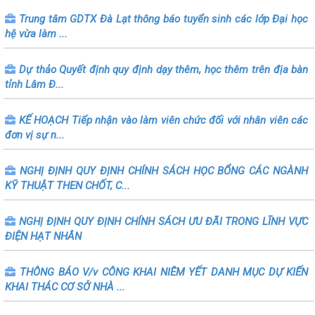
Trung tâm GDTX Đà Lạt thông báo tuyển sinh các lớp Đại học
hệ vừa làm ...
Dự thảo Quyết định quy định dạy thêm, học thêm trên địa bàn
tỉnh Lâm Đ...
KẾ HOẠCH Tiếp nhận vào làm viên chức đối với nhân viên các
đơn vị sự n...
NGHỊ ĐỊNH QUY ĐỊNH CHÍNH SÁCH HỌC BỔNG CÁC NGÀNH
KỸ THUẬT THEN CHỐT, C...
NGHỊ ĐỊNH QUY ĐỊNH CHÍNH SÁCH ƯU ĐÃI TRONG LĨNH VỰC
ĐIỆN HẠT NHÂN
THÔNG BÁO V/v CÔNG KHAI NIÊM YẾT DANH MỤC DỰ KIẾN
KHAI THÁC CƠ SỞ NHÀ ...