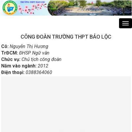
Tog
nav
CÔNG ĐOÀN TRƯỜNG THPT BẢO LỘC
Cô:
Nguyễn Thị Hương
TrĐCM:
ĐHSP Ngữ văn
Chức vụ:
Chủ tịch công đoàn
Năm vào ngành:
2012
Điện thoại:
0388364060