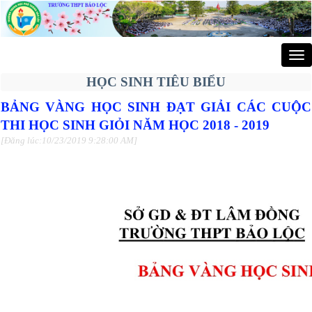
Tog
nav
HỌC SINH TIÊU BIỂU
BẢNG VÀNG HỌC SINH ĐẠT GIẢI CÁC CUỘC
THI HỌC SINH GIỎI NĂM HỌC 2018 - 2019
[Đăng lúc:10/23/2019 9:28:00 AM]