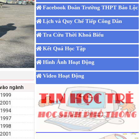
Facebook Đoàn Trường THPT Bảo Lộc
Lịch và Quy Chế Tiếp Công Dân
Tra Cứu Thời Khoá Biểu
Kết Quả Học Tập
Hình Ảnh Hoạt Động
Video Hoạt Động
vào ngành
1999
2001
1994
1997
1998
2001