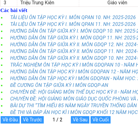
3
Triệu Trung Kiên
Giáo viên
Các bài viết
TÀI LIỆU ÔN TẬP HỌC KỲ I. MÔN QPAN 10. NH: 2025-2026
TÀI LIỆU ÔN TẬP HỌC KỲ I. MÔN QPAN 11. NH: 2025-2026
HƯỚNG DẪN ÔN TẬP GIỮA KỲ I. MÔN GDQP 10. NH: 2025-
HƯỚNG DẪN ÔN TẬP GIỮA KỲ I. MÔN GDQP 11. NH: 2025-
HƯỚNG DẪN ÔN TẬP GIỮA KỲ II. MÔN GDQP 12. NH: 2024
HƯỚNG DẪN ÔN TẬP GIỮA KỲ II. MÔN GDQP 11. NH: 2024
HƯỚNG DẪN ÔN TẬP GIỮA KỲ II. MÔN GDQP 10. NH: 2024
TRẮC NGHIỆM ÔN TẬP HỌC KỲ I MÔN GDQPAN 10 - NĂM H
HƯỚNG DẪN ÔN TẬP HỌC KỲ I MÔN GDQPAN 12 - NĂM HỌ
HƯỚNG DẪN ÔN TẬP HỌC KỲ I MÔN GDQPAN - NĂM HỌC: 
ĐỀ CƯƠNG ÔN TẬP GIỮA KỲ I MÔN GDQP-AN
CHUYÊN ĐỀ: HỘI GIẢNG MÔN THỂ DỤC HỌC KỲ II - NĂM H
CHUYÊN ĐỀ: HỘI GIẢNG MÔN GIÁO DỤC QUỐC PHÒNG VÀ A
BÀI DỰ THI “TÌM HIỂU 85 NĂM NGÀY TRUYỀN THỐNG DÂN
ĐỀ THI VÀ ĐÁP ÁN HỌC KÌ I MÔN GDQP KHỐI 12 NĂM HỌC 