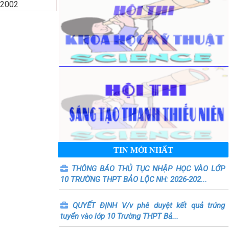
2002
TIN MỚI NHẤT
THÔNG BÁO THỦ TỤC NHẬP HỌC VÀO LỚP
10 TRƯỜNG THPT BẢO LỘC NH: 2026-202...
QUYẾT ĐỊNH V/v phê duyệt kết quả trúng
tuyển vào lớp 10 Trường THPT Bả...