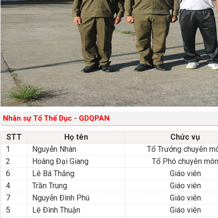
Nhân sự Tổ Thể Dục - GDQPAN
STT
Họ tên
Chức vụ
1
Nguyễn Nhàn
Tổ Trưởng chuyên m
2
Hoàng Đại Giang
Tổ Phó chuyên mô
6
Lê Bá Thắng
Giáo viên
4
Trần Trung
Giáo viên
7
Nguyễn Đình Phú
Giáo viên
5
Lê Đình Thuận
Giáo viên