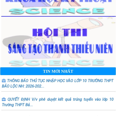
TIN MỚI NHẤT
THÔNG BÁO THỦ TỤC NHẬP HỌC VÀO LỚP 10 TRƯỜNG THPT
BẢO LỘC NH: 2026-202...
QUYẾT ĐỊNH V/v phê duyệt kết quả trúng tuyển vào lớp 10
Trường THPT Bả...