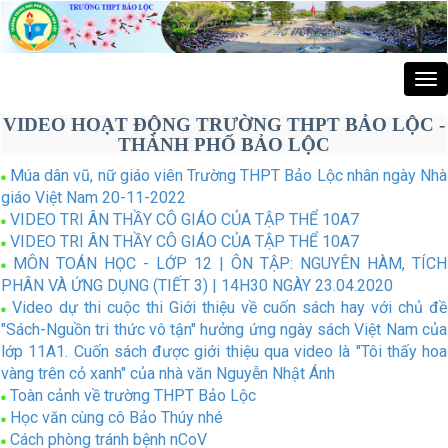
Tog
nav
VIDEO HOẠT ĐỘNG TRƯỜNG THPT BẢO LỘC -
THÀNH PHỐ BẢO LỘC
Múa dân vũ, nữ giáo viên Trường THPT Bảo Lộc nhân ngày Nhà
giáo Việt Nam 20-11-2022
VIDEO TRI ÂN THẦY CÔ GIÁO CỦA TẬP THỂ 10A7
VIDEO TRI ÂN THẦY CÔ GIÁO CỦA TẬP THỂ 10A7
MÔN TOÁN HỌC - LỚP 12 | ÔN TẬP: NGUYÊN HÀM, TÍCH
PHÂN VÀ ỨNG DỤNG (TIẾT 3) | 14H30 NGÀY 23.04.2020
Video dự thi cuộc thi Giới thiệu về cuốn sách hay với chủ đề
"Sách-Nguồn tri thức vô tận" hưởng ứng ngày sách Việt Nam của
lớp 11A1. Cuốn sách được giới thiệu qua video là "Tôi thấy hoa
vàng trên cỏ xanh" của nhà văn Nguyễn Nhật Ánh
Toàn cảnh về trường THPT Bảo Lộc
Học văn cùng cô Bảo Thúy nhé
Cách phòng tránh bệnh nCoV