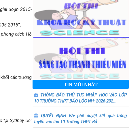
 giai đoạn 2015-
2005-2015
”
.
c, phong cách Hồ
khối các trường
TIN MỚI NHẤT
THÔNG BÁO THỦ TỤC NHẬP HỌC VÀO LỚP
10 TRƯỜNG THPT BẢO LỘC NH: 2026-202...
QUYẾT ĐỊNH V/v phê duyệt kết quả trúng
 tại Sydney Úc:
tuyển vào lớp 10 Trường THPT Bả...