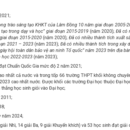
2021;
hong trào sáng tạo KHKT của Lâm Đồng 10 năm giai đoạn 2005-
g tạo trong dạy và học” giai đoạn 2015-2019
(năm 2020);
Đã có 
 giai đoạn 2015-2020
(năm 2020);
Đã có nhiều thành tích xuất s
đoạn 2021 – 2023
(năm 2023);
Đã có nhiều thành tích trong xây
Ngày hội toàn dân bảo vệ an ninh Tổ quốc” năm 2023 trên địa b
ăm học 2022-2023
(năm 2023);
 đạt Chuẩn Quốc Gia mức độ 2 năm 2021;
 cao nhất cả nước và trong tốp 66 trường THPT khối không chu
2023 cao nhất nước. Được khối các trường Đại học thuộc Đại họ
 thẳng học sinh giỏi vào Đại học;
m 2011;
18;
Kỳ năm 2024;
iải Nhì, 14 giải Ba, 9 giải Khuyến khích) và 53 học sinh đạt giải 