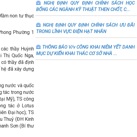
NGHỊ ĐỊNH QUY ĐỊNH CHÍNH SÁCH HỌC
BỔNG CÁC NGÀNH KỸ THUẬT THEN CHỐT, C...
 Mầm non tư thục
NGHỊ ĐỊNH QUY ĐỊNH CHÍNH SÁCH ƯU ĐÃI
TRONG LĨNH VỰC ĐIỆN HẠT NHÂN
 Phong Phường 1
THÔNG BÁO V/v CÔNG KHAI NIÊM YẾT DANH
 các thầy Huỳnh
MỤC DỰ KIẾN KHAI THÁC CƠ SỞ NHÀ ...
i Thị Quốc Nga,
 có thầy đã định
ế hệ đã xây dựng
ong nước và quốc
g tác trong nước
tại Mỹ), TS công
ông tác ở Lotus
iên Đại học); TS
hu Thuỷ (ĐH Kinh
anh Sơn (Bí thư