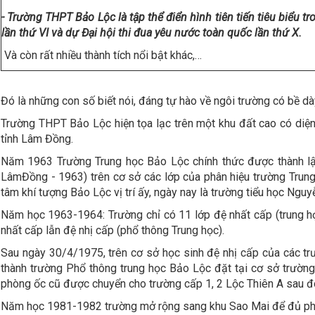
- Trường THPT Bảo Lộc là tập thể điển hình tiên tiến tiêu biểu 
lần thứ VI và dự Đại hội thi đua yêu nước toàn quốc lần thứ X.
Và còn rất nhiều thành tích nổi bật khác,…
Đó là những con số biết nói, đáng tự hào về ngôi trường có bề d
Trường THPT Bảo Lộc hiện tọa lạc trên một khu đất cao có di
tỉnh Lâm Đồng.
Năm 1963 Trường Trung học Bảo Lộc chính thức được thành 
LâmĐồng - 1963) trên cơ sở các lớp của phân hiệu trường Trung 
tâm khí tượng Bảo Lộc vị trí ấy, ngày nay là trường tiểu học Nguyễ
Năm học 1963-1964: Trường chỉ có 11 lớp đệ nhất cấp (trung h
nhất cấp lẫn đệ nhị cấp (phổ thông Trung học).
Sau ngày 30/4/1975, trên cơ sở học sinh đệ nhị cấp của các tr
thành trường Phổ thông trung học Bảo Lộc đặt tại cơ sở trường
phòng ốc cũ được chuyển cho trường cấp 1, 2 Lộc Thiên A sau đó
Năm học 1981-1982 trường mở rộng sang khu Sao Mai để đủ phòn