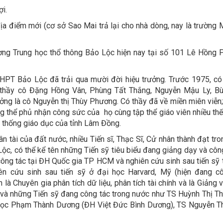
i.
ịa điểm mới (cơ sở Sao Mai trả lại cho nhà dòng, nay là trường
rường Trung học thổ thông Bảo Lộc hiện nay tại số 101 Lê Hồng
THPT Bảo Lộc đã trải qua mười đời hiệu trưởng. Trước 1975, có
thầy cô Đặng Hồng Vân, Phùng Tất Thắng, Nguyễn Mậu Ly, Bù
g là cô Nguyễn thị Thùy Phương. Có thầy đã về miền miên viễn;
g thể phủ nhận công sức của họ cùng tập thể giáo viên nhiều th
. thống giáo dục của tỉnh Lâm Đồng.
ân tài của đất nước, nhiều Tiến sĩ, Thạc Sĩ, Cử nhân thành đạt tr
 Lộc, có thể kể tên những Tiến sỹ tiêu biểu đang giảng dạy và côn
ông tác tại ĐH Quốc gia TP HCM và nghiên cứu sinh sau tiến sỹ 
n cứu sinh sau tiến sỹ ở đại học Harvard, Mỹ (hiện đang c
à Chuyên gia phân tích dữ liệu, phân tích tài chính và là Giảng v
 và những Tiến sỹ đang công tác trong nước như TS Huỳnh Thị T
 học Phạm Thành Dương (ĐH Việt Đức Bình Dương), TS Nguyễn Th