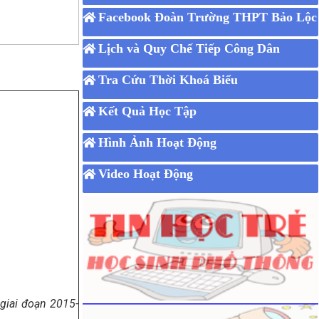
Facebook Đoàn Trường THPT Bảo Lộc
Lịch và Quy Chế Tiếp Công Dân
Tra Cứu Thời Khoá Biểu
Kết Quả Học Tập
Hình Ảnh Hoạt Động
Video Hoạt Động
 giai đoạn 2015-