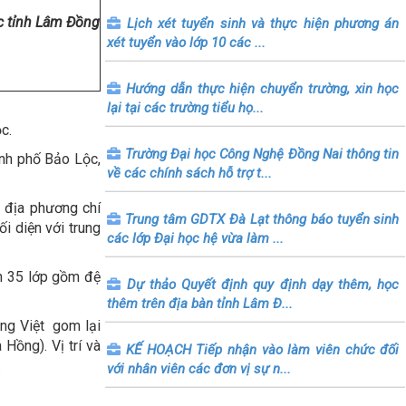
ớc tỉnh Lâm Đồng
Lịch xét tuyển sinh và thực hiện phương án
xét tuyển vào lớp 10 các ...
Hướng dẫn thực hiện chuyển trường, xin học
lại tại các trường tiểu họ...
c.
Trường Đại học Công Nghệ Đồng Nai thông tin
nh phố Bảo Lộc,
về các chính sách hỗ trợ t...
 địa phương chí
Trung tâm GDTX Đà Lạt thông báo tuyển sinh
i diện với trung
các lớp Đại học hệ vừa làm ...
nh 35 lớp gồm đệ
Dự thảo Quyết định quy định dạy thêm, học
thêm trên địa bàn tỉnh Lâm Đ...
ùng Việt gom lại
Hồng). Vị trí và
KẾ HOẠCH Tiếp nhận vào làm viên chức đối
.
với nhân viên các đơn vị sự n...