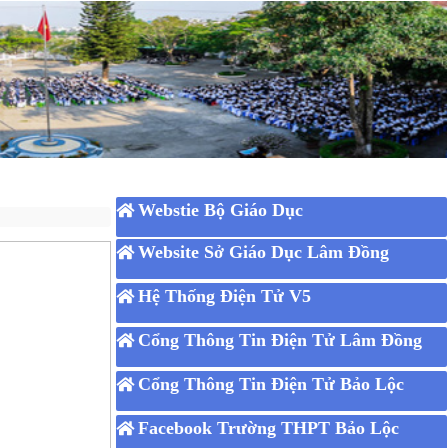
Webstie Bộ Giáo Dục
Website Sở Giáo Dục Lâm Đồng
Hệ Thống Điện Tử V5
Cổng Thông Tin Điện Tử Lâm Đồng
Cổng Thông Tin Điện Tử Bảo Lộc
Facebook Trường THPT Bảo Lộc