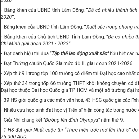
2020
”.
- Bằng khen của UBND tỉnh Lâm Đồng:
“
Đã có nhiều thành tích
2020
”
.
- Bằng khen của UBND tỉnh Lâm Đồng:
“
Xuất sắc trong phong t
-
Bằng khen của Chủ tịch UBND Tỉnh Lâm Đồng:
“Đã có nhiều t
Chí Minh giai đoạn 2021 - 2023”
- Đạt danh hiệu thi đua “
Tập thể lao động xuất sắc”
hầu hết các n
- Đạt Trường chuẩn Quốc Gia mức độ II, giai đoạn 2021-2026.
- Xếp thứ 91 trong tốp 100 trường có điểm thi Đại học cao nhất 
- Xếp thứ 34 trong tốp 66 trường THPT khối không chuyên có 
Đại học thuộc Đại học Quốc gia TP HCM và một số trường đại học
- 39 HS giỏi quốc gia các môn văn hoá, 43 HSG quốc gia các lĩnh
- Nhiều cựu học sinh đạt học vị Tiến sĩ hiện công tác trong nước 
- Giải Nhì chung kết “
Đường lên đỉnh Olympya
” năm thứ 9.
- 1 HS đạt giải Nhất cuộc thi
“Thực hiện ước mơ lần thứ 5” d
75.000 AUD.