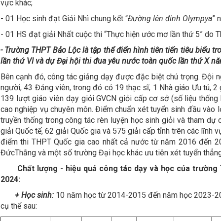
vực khác;
- 01 Học sinh đạt Giải Nhì chung kết “
Đường lên đỉnh Olympya
” 
- 01 HS đạt giải Nhất cuộc thi “Thực hiện ước mơ lần thứ 5” do
- Trường THPT Bảo Lộc là tập thể điển hình tiên tiến tiêu biểu 
lần thứ VI và dự Đại hội thi đua yêu nước toàn quốc lần thứ X n
Bên cạnh đó, công tác giảng dạy được đặc biệt chú trọng. Đội n
người, 43 Đảng viên, trong đó có 19 thạc sĩ, 1 Nhà giáo Ưu tú, 2 
139 lượt giáo viên dạy giỏi GVCN giỏi cấp cơ sở (số liệu thống
cao nghiệp vụ chuyên môn. Điểm chuẩn xét tuyển sinh đầu vào lớ
truyền thống trong công tác rèn luyện học sinh giỏi và tham dự 
giải Quốc tế, 62 giải Quốc gia và 575 giải cấp tỉnh trên các lĩn
điểm thi THPT Quốc gia cao nhất cả nước từ năm 2016 đến 2
ĐứcThắng và một số trường Đại học khác ưu tiên xét tuyển thẳng
Chất lượng
-
hiệu quả công tác dạy và học
của trường
2024
:
+ Học sinh:
10 năm học từ 2014-2015 đến năm học 2023-2024
cụ thể sau: