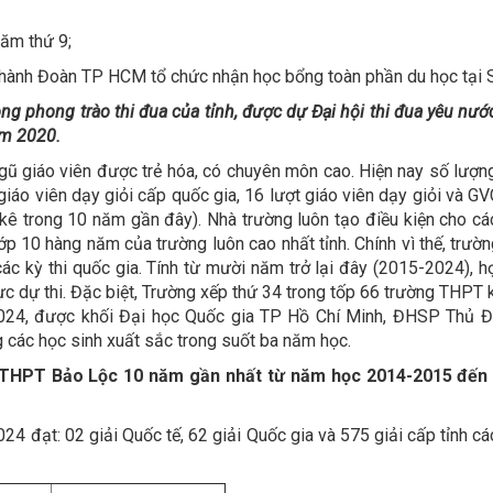
năm thứ 9;
 Thành Đoàn TP HCM tổ chức nhận học bổng toàn phần du học tại 
trong phong trào thi đua của tỉnh, được dự Đại hội thi đua yêu nư
ăm 2020.
gũ giáo viên được trẻ hóa, có chuyên môn cao. Hiện nay số lượng
giáo viên dạy giỏi cấp quốc gia, 16 lượt giáo viên dạy giỏi và GV
 kê trong 10 năm gần đây). Nhà trường luôn tạo điều kiện cho cá
p 10 hàng năm của trường luôn cao nhất tỉnh. Chính vì thế, trườ
các kỳ thi quốc gia. Tính từ mười năm trở lại đây (2015-2024), h
h vực dự thi. Đặc biệt, Trường xếp thứ 34 trong tốp 66 trường THP
024, được khối Đại học Quốc gia TP Hồ Chí Minh, ĐHSP Thủ Đ
 các học sinh xuất sắc trong suốt ba năm học.
 THPT Bảo Lộc
10
năm
gần nhất
từ năm học 2014-2015 đến
 đạt: 02 giải Quốc tế, 62 giải Quốc gia và 575 giải cấp tỉnh các