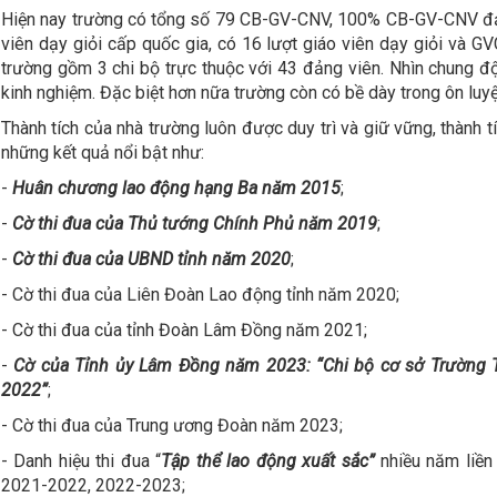
Hiện nay trường có tổng số 79 CB-GV-CNV, 100% CB-GV-CNV đạt
viên dạy giỏi cấp quốc gia, có 16 lượt giáo viên dạy giỏi và G
trường gồm 3 chi bộ trực thuộc với 43 đảng viên. Nhìn chung độ
kinh nghiệm. Đặc biệt hơn nữa trường còn có bề dày trong ôn luyệ
Thành tích của nhà trường luôn được duy trì và giữ vững, thành 
những kết quả nổi bật như:
-
Huân chương lao động hạng Ba năm 2015
;
-
Cờ thi đua của Thủ tướng Chính Phủ năm 2019
;
-
Cờ thi đua của UBND tỉnh năm 2020
;
- Cờ thi đua của Liên Đoàn Lao động tỉnh năm 2020;
- Cờ thi đua của tỉnh Đoàn Lâm Đồng năm 2021;
-
Cờ của Tỉnh ủy Lâm Đồng
năm 2023: “Chi bộ cơ sở Trường T
2022”
;
- Cờ thi đua của Trung ương Đoàn năm 2023;
- Danh hiệu thi đua “
Tập thể lao động xuất sắc”
nhiều năm liền
2021-2022, 2022-2023;