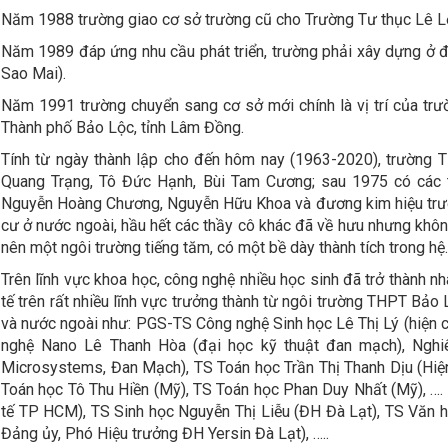
Năm 1988 trường giao cơ sở trường cũ cho Trường Tư thục Lê Lợ
Năm 1989 đáp ứng nhu cầu phát triển, trường phải xây dựng ở đ
Sao Mai).
Năm 1991 trường chuyển sang cơ sở mới chính là vị trí của t
Thành phố Bảo Lộc, tỉnh Lâm Đồng.
Tính từ ngày thành lập cho đến hôm nay (1963-2020), trường 
Quang Trạng, Tô Đức Hạnh, Bùi Tam Cương; sau 1975 có các 
Nguyễn Hoàng Chương, Nguyễn Hữu Khoa và đương kim hiệu trưởn
cư ở nước ngoài, hầu hết các thầy cô khác đã về hưu nhưng khôn
nên một ngôi trường tiếng tăm, có một bề dày thành tích trong hệ
Trên lĩnh vực khoa học, công nghệ nhiều học sinh đã trở thành nh
tế trên rất nhiều lĩnh vực trưởng thành từ ngôi trường THPT Bảo
và nước ngoài như: PGS-TS Công nghệ Sinh học Lê Thị Lý (hiện c
nghệ Nano Lê Thanh Hòa (đại học kỹ thuật đan mạch), Nghiê
Microsystems, Đan Mạch), TS Toán học Trần Thị Thanh Dịu (Hiện l
Toán học Tô Thu Hiền (Mỹ), TS Toán học Phan Duy Nhất (Mỹ), ….
tế TP HCM), TS Sinh học Nguyễn Thị Liễu (ĐH Đà Lạt), TS Văn
Đảng ủy, Phó Hiệu trưởng ĐH Yersin Đà Lạt), …..