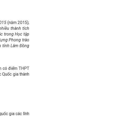
2015
(năm 2015);
nhiều thành tích
ắc trong Học tập
 dựng Phong trào
àn tỉnh Lâm Đồng
yên có điểm THPT
c Quốc gia thành
quốc gia các lĩnh