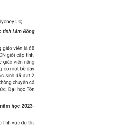
Sydney Úc;
ớc tỉnh Lâm Đồng
 giáo viên là 68
CN giỏi cấp tỉnh,
c giáo viên nâng
ng có một bề dày
ọc sinh đã đạt 2
T không chuyên có
ức, Đại học Tôn
 năm học 2023-
 lĩnh vực dự thi,