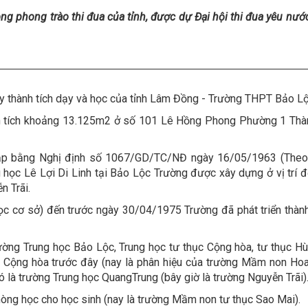
trong phong trào thi đua của tỉnh, được dự Đại hội thi đua yêu nư
ày thành tích dạy và học của tỉnh Lâm Đồng - Trường THPT Bảo Lộ
ện tích khoảng 13.125m2 ở số 101 Lê Hồng Phong Phường 1 Thà
lập bằng Nghị định số 1067/GD/TC/NĐ ngày 16/05/1963 (Theo
học Lê Lợi Di Linh tại Bảo Lộc Trường được xây dựng ở vị trí đố
n Trãi.
ọc cơ sở) đến trước ngày 30/04/1975 Trường đã phát triển thà
ường Trung học Bảo Lộc, Trung học tư thục Cộng hòa, tư thục H
 Cộng hòa trước đây (nay là phân hiệu của trường Mầm non Hoa 
 là trường Trung học QuangTrung (bây giờ là trường Nguyễn Trãi)
g học cho học sinh (nay là trường Mầm non tư thục Sao Mai).