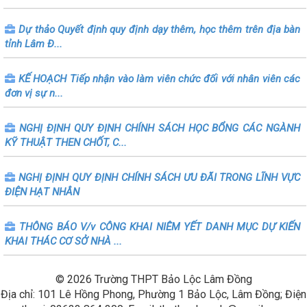
Dự thảo Quyết định quy định dạy thêm, học thêm trên địa bàn
tỉnh Lâm Đ...
KẾ HOẠCH Tiếp nhận vào làm viên chức đối với nhân viên các
đơn vị sự n...
NGHỊ ĐỊNH QUY ĐỊNH CHÍNH SÁCH HỌC BỔNG CÁC NGÀNH
KỸ THUẬT THEN CHỐT, C...
NGHỊ ĐỊNH QUY ĐỊNH CHÍNH SÁCH ƯU ĐÃI TRONG LĨNH VỰC
ĐIỆN HẠT NHÂN
THÔNG BÁO V/v CÔNG KHAI NIÊM YẾT DANH MỤC DỰ KIẾN
KHAI THÁC CƠ SỞ NHÀ ...
© 2026 Trường THPT Bảo Lộc Lâm Đồng
Địa chỉ: 101 Lê Hồng Phong, Phường 1 Bảo Lộc, Lâm Đồng; Điện