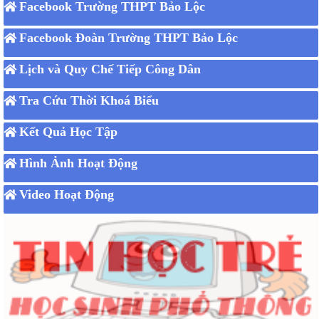
Facebook Trường THPT Bảo Lộc
Facebook Đoàn Trường THPT Bảo Lộc
Lịch và Quy Chế Tiếp Công Dân
Tra Cứu Thời Khoá Biểu
Kết Quả Học Tập
Hình Ảnh Hoạt Động
Video Hoạt Động