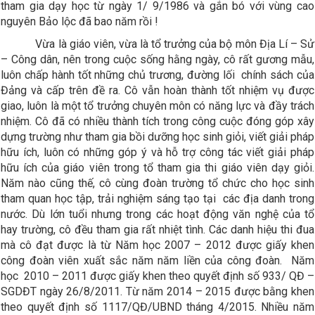
tham gia dạy học từ ngày 1/ 9/1986 và gắn bó với vùng cao
nguyên Bảo lộc đã bao năm rồi !
Vừa là giáo viên, vừa là tổ trưởng của bộ môn Địa Lí – Sử
– Công dân, nên trong cuộc sống hằng ngày, cô rất gương mẫu,
luôn chấp hành tốt những chủ trương, đường lối chính sách của
Đảng và cấp trên đề ra. Cô vẫn hoàn thành tốt nhiệm vụ được
giao, luôn là một tổ trưởng chuyên môn có năng lực và đầy trách
nhiệm. Cô đã có nhiều thành tích trong công cuộc đóng góp xây
dựng trường như tham gia bồi dưỡng học sinh giỏi, viết giải pháp
hữu ích, luôn có những góp ý và hỗ trợ công tác viết giải pháp
hữu ích của giáo viên trong tổ tham gia thi giáo viên dạy giỏi.
Năm nào cũng thế, cô cùng đoàn trường tổ chức cho học sinh
tham quan học tập, trải nghiệm sáng tạo tại các địa danh trong
nước. Dù lớn tuổi nhưng trong các hoạt động văn nghệ của tổ
hay trường, cô đều tham gia rất nhiệt tình. Các danh hiệu thi đua
mà cô đạt được là từ Năm học 2007 – 2012 được giấy khen
công đoàn viên xuất sắc năm năm liền của công đoàn. Năm
học 2010 – 2011 được giấy khen theo quyết định số 933/ QĐ –
SGDĐT ngày 26/8/2011. Từ năm 2014 – 2015 được bằng khen
theo quyết định số 1117/QĐ/UBND tháng 4/2015. Nhiều năm