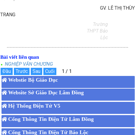
GV. LÊ THỊ THÙY
TRANG
Trường
THPT Bảo
Lộc
Bài viết liên quan
NGHIỆP VĂN CHƯƠNG
Webstie Bộ Giáo Dục
Website Sở Giáo Dục Lâm Đồng
Hệ Thống Điện Tử V5
Cổng Thông Tin Điện Tử Lâm Đồng
Cổng Thông Tin Điện Tử Bảo Lộc