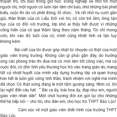
truyện trò, chỉ bảo trong giờ học. Đồng nghiệp sẽ nhớ tới một
người chị, một người cô luôn tận tâm chỉ bảo, nhớ những bài phát
biểu, cuộc thi do cô phát động, tổ chức… Và rất nhớ nụ cười gần
gũi, thân thiện của cô Liễu. Đối với tôi, cô còn trẻ lắm, lòng tận
tụy của cô đối với trường, lớp khó ai thấy hết được vì những
cống hiến của cô quá thầm lặng theo năm tháng. Tôi chỉ mong
ước, khi vào độ tuổi của cô, mình cũng nhiệt tình và tận tụy
không kém.
Bài viết của tôi được góp nhặt từ chuyện có thật của một
giáo viên trong trường. Không cần gì phải gần đây, do hưởng
ứng các phong trào thi đua mà cô mới làm tốt công việc, mà cả
cuộc đời, cô dồn tình yêu thương học trò vào trang giáo án, mang
tất cả nhiệt huyết của mình xây dựng trường lớp và quan trọng
hơn hết là luôn giữ vững tinh thần, trách nhiệm với nghề mà mình
đã chọn. Cô thật xứng đáng là một tấm gương sáng. Nhìn cô, tôi
lại nghĩ đến câu hát : “ Bài ca ấy, loài hoa ấy, đẹp như em, người
giáo viên nhân dân”. Một chút hương đời xin gửi lại cho những
thế hệ tiếp nối – cho tôi, cho đàn em, cho học trò THPT Bảo Lộc!
Cảm xúc về một giáo viên điển hình của trường THPT
Bảo Lộc.