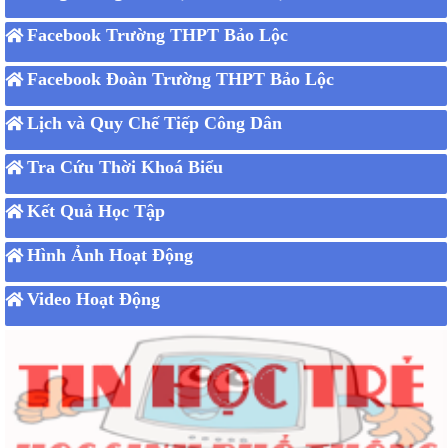
Facebook Trường THPT Bảo Lộc
Facebook Đoàn Trường THPT Bảo Lộc
Lịch và Quy Chế Tiếp Công Dân
Tra Cứu Thời Khoá Biểu
Kết Quả Học Tập
Hình Ảnh Hoạt Động
Video Hoạt Động