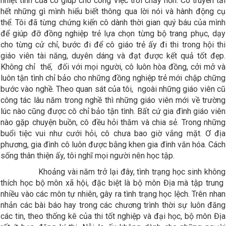
nhiệt tình của cô giúp cho công việc trôi chảy hơn. Cô truyền tải
hết những gì mình hiểu biết thông qua lời nói và hành động cụ
thể. Tôi đã từng chứng kiến cô dành thời gian quý báu của mình
để giúp đỡ đồng nghiệp trẻ lựa chọn từng bộ trang phục, dạy
cho từng cử chỉ, bước đi để cô giáo trẻ ấy đi thi trong hội thi
giáo viên tài năng, duyên dáng và đạt được kết quả tốt đẹp.
Không chỉ thế, đối với mọi người, cô luôn hòa đồng, cởi mở và
luôn tận tình chỉ bảo cho những đồng nghiệp trẻ mới chập chững
bước vào nghề. Theo quan sát của tôi, ngoài những giáo viên cũ
công tác lâu năm trong nghề thì những giáo viên mới về trường
lúc nào cũng được cô chỉ bảo tận tình. Bất cứ gia đình giáo viên
nào gặp chuyện buồn, cô đều hỏi thăm và chia sẻ. Trong những
buổi tiệc vui như cưới hỏi, cô chưa bao giờ vắng mặt. Ơ địa
phương, gia đình cô luôn được bằng khen gia đình văn hóa. Cách
sống thân thiện ấy, tôi nghĩ mọi người nên học tập.
Khoảng vài năm trở lại đây, tình trạng học sinh không
thích học bộ môn xã hội, đặc biệt là bộ môn Địa mà tập trung
nhiều vào các môn tự nhiên, gây ra tình trạng học lệch. Trên nhan
nhản các bài báo hay trong các chương trình thời sự luôn đăng
các tin, theo thống kê của thi tốt nghiệp và đại học, bộ môn Địa