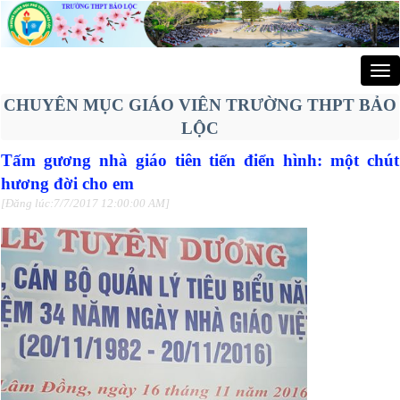
Tog
nav
CHUYÊN MỤC GIÁO VIÊN TRƯỜNG THPT BẢO
LỘC
Tấm gương nhà giáo tiên tiến điển hình: một chút
hương đời cho em
[Đăng lúc:7/7/2017 12:00:00 AM]