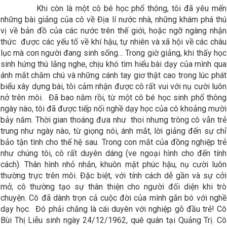
Khi còn là một cô bé học phổ thông, tôi đã yêu mến
những bài giảng của cô về Địa lí nước nhà, những khám phá thú
vị về bản đồ của các nước trên thế giới, hoặc ngỡ ngàng nhận
thức được các yếu tố về khí hậu, tự nhiên và xã hội về các châu
lục mà con người đang sinh sống… Trong giờ giảng, khi thấy học
sinh hứng thú lắng nghe, chịu khó tìm hiểu bài dạy của mình qua
ánh mắt chăm chú và những cánh tay giơ thật cao trong lúc phát
biểu xây dựng bài, tôi cảm nhận được cô rất vui với nụ cười luôn
nở trên môi. Đã bao năm rồi, từ một cô bé học sinh phổ thông
ngày nào, tôi đã được tiếp nối nghề dạy học của cô khoảng mười
bảy năm. Thời gian thoáng đưa như thoi nhưng trông cô vẫn trẻ
trung như ngày nào, từ giọng nói, ánh mắt, lời giảng đến sự chỉ
bảo tận tình cho thế hệ sau. Trong con mắt của đồng nghiệp trẻ
như chúng tôi, cô rất duyên dáng (ve ngoại hình cho đến tính
cách). Thân hình nhỏ nhắn, khuôn mặt phúc hậu, nụ cười luôn
thường trực trên môi. Đặc biệt, với tính cách dễ gần và sự cởi
mở, cô thường tạo sự thân thiện cho người đối diện khi trò
chuyện. Cô đã dành trọn cả cuộc đời của mình gắn bó với nghề
dạy học. Đó phải chăng là cái duyên với nghiệp gõ đầu trẻ! Cô
Bùi Thị Liễu sinh ngày 24/12/1962, quê quán tại Quảng Trị. Cô