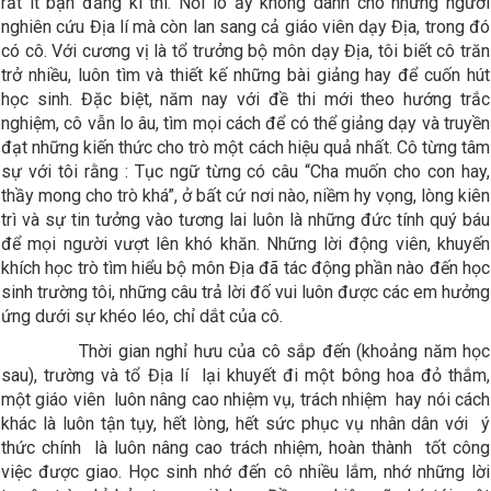
rất ít bạn đăng kí thi. Nỗi lo ấy không dành cho những người
nghiên cứu Địa lí mà còn lan sang cả giáo viên dạy Địa, trong đó
có cô. Với cương vị là tổ trưởng bộ môn dạy Địa, tôi biết cô trăn
trở nhiều, luôn tìm và thiết kế những bài giảng hay để cuốn hút
học sinh. Đặc biệt, năm nay với đề thi mới theo hướng trắc
nghiệm, cô vẫn lo âu, tìm mọi cách để có thể giảng dạy và truyền
đạt những kiến thức cho trò một cách hiệu quả nhất. Cô từng tâm
sự với tôi rằng : Tục ngữ từng có câu “Cha muốn cho con hay,
thầy mong cho trò khá”, ở bất cứ nơi nào, niềm hy vọng, lòng kiên
trì và sự tin tưởng vào tương lai luôn là những đức tính quý báu
để mọi người vượt lên khó khăn. Những lời động viên, khuyến
khích học trò tìm hiểu bộ môn Địa đã tác động phần nào đến học
sinh trường tôi, những câu trả lời đố vui luôn được các em hưởng
ứng dưới sự khéo léo, chỉ dắt của cô.
Thời gian nghỉ hưu của cô sắp đến (khoảng năm học
sau), trường và tổ Địa lí lại khuyết đi một bông hoa đỏ thắm,
một giáo viên luôn nâng cao nhiệm vụ, trách nhiệm hay nói cách
khác là luôn tận tụy, hết lòng, hết sức phục vụ nhân dân với ý
thức chính là luôn nâng cao trách nhiệm, hoàn thành tốt công
việc được giao. Học sinh nhớ đến cô nhiều lắm, nhớ những lời