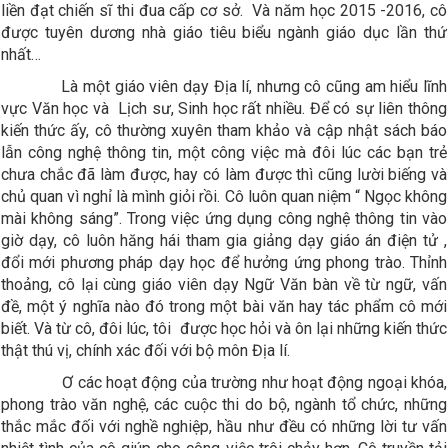
liền đạt chiến sĩ thi đua cấp cơ sở. Và năm học 2015 -2016, cô
được tuyên dương nhà giáo tiêu biểu ngành giáo dục lần thứ
nhất…
Là một giáo viên dạy Địa lí, nhưng cô cũng am hiểu lĩnh
vực Văn học và Lịch sư, Sinh học rất nhiều. Để có sự liên thông
kiến thức ấy, cô thường xuyên tham khảo và cập nhật sách báo
lẫn công nghệ thông tin, một công việc mà đôi lúc các bạn trẻ
chưa chắc đã làm được, hay có làm được thì cũng lười biếng và
chủ quan vì nghỉ là mình giỏi rồi. Cô luôn quan niệm “ Ngọc không
mài không sáng”. Trong việc ứng dụng công nghệ thông tin vào
giờ dạy, cô luôn hăng hái tham gia giảng dạy giáo án điện tử ,
đổi mới phương pháp dạy học để hưởng ứng phong trào. Thỉnh
thoảng, cô lại cùng giáo viên dạy Ngữ Văn bàn về từ ngữ, vấn
đề, một ý nghĩa nào đó trong một bài văn hay tác phẩm cô mới
biết. Và từ cô, đôi lúc, tôi được học hỏi và ôn lại những kiến thức
thật thú vị, chính xác đối với bộ môn Địa lí.
Ơ các hoạt động của trường như hoạt động ngoại khóa,
phong trào văn nghệ, các cuộc thi do bộ, ngành tổ chức, những
thắc mắc đối với nghề nghiệp, hầu như đều có những lời tư vấn